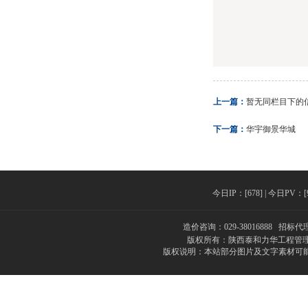
上一篇：
暂无同栏目下的
下一篇：
华宇御景华城
今日IP：[678] | 今日PV：[98
造价咨询：029-38016888 招标代理
版权所有：陕西泰和力华工程管理
版权说明：本站部分图片及文字素材可