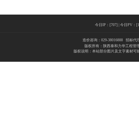
今日IP：[707] | 今日PV：[117
造价咨询：029-38016888 招标代理
版权所有：陕西泰和力华工程管理
版权说明：本站部分图片及文字素材可