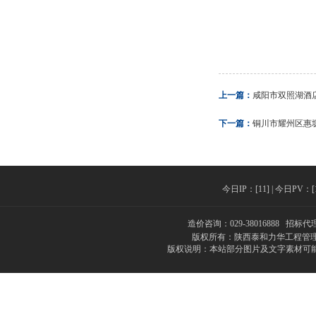
上一篇：
咸阳市双照湖酒
下一篇：
铜川市耀州区惠
今日IP：[11] | 今日PV：[11
造价咨询：029-38016888 招标代理
版权所有：陕西泰和力华工程管理
版权说明：本站部分图片及文字素材可