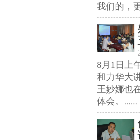
我们的，更是
8月1日
和力华大
王妙娜也
体会。......