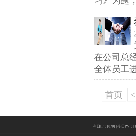
习》为题，就
在公司总经
全体员工进
首页
今日IP：[879] | 今日PV：[136