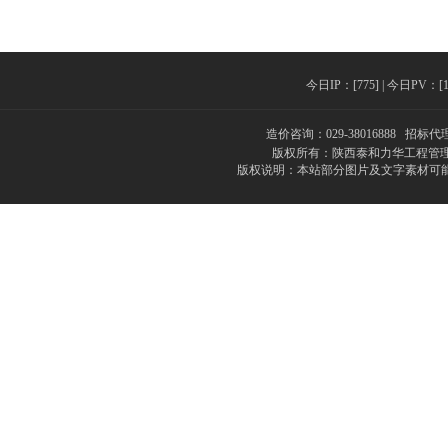
今日IP：[775] | 今日PV：[129
造价咨询：029-38016888 招标代理
版权所有：陕西泰和力华工程管理
版权说明：本站部分图片及文字素材可